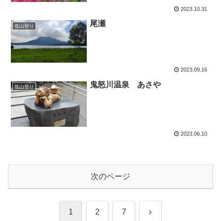
2023.10.31
尾瀬
低山登り
2023.09.16
鬼怒川温泉 あさや
低山登り
2023.06.10
次のページ
次
1
2
7