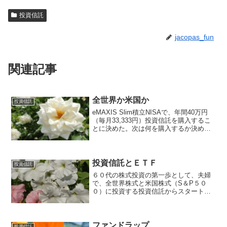
投資信託
jacopas_fun
関連記事
全世界か米国か
投資信託
eMAXIS Slim積立NISAで、年間40万円
（毎月33,333円）投資信託を購入するこ
とに決めた。次は何を購入するか決めな
ければ。楽天証券のサイトでは、172本の
投資信託から選択できるようになってい
る。YouTubeで株式投資の動画を...
投資信託とＥＴＦ
投資信託
６０代の株式投資の第一歩として、夫婦
で、全世界株式と米国株式（S＆P５０
０）に投資する投資信託からスタートし
たが、投資信託とETF（上場投資信託）
とは、どちらに投資すべきか？結論とし
ては、迷ったら、投資初心者は投資信託
を選択するとよい。投資...
ファンドラップ
投資信託