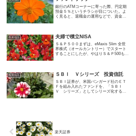
銀行のATMコーナーに寄った際、円定期
預金５％というチラシが目についた。よ
く見ると、退職金の運用などで、資金を
円定期預金５０％以下、ファンドラッ
プ、または投資信託５０％以上で運用す
ると、円定期預金の当初３ヶ月の金利を
年５％で運用できるという...
夫婦で積立NISA
投資信託
Ｓ＆Ｐ５００まずは、eMaxis Slim 全世
界株式（オールカントリー）でスタート
することにしたが、やはりＳ＆Ｐ500も捨
てがたい。Ｓ＆Ｐ５００は、ニューヨー
ク証券取引所、ナスダックに上場してい
る銘柄から代表的な500銘柄の株価を時価
総額...
ＳＢＩ Ｖシリーズ 投資信託
投資信託
ＳＢＩ証券が、米国バンガード社のＥＴ
Ｆを組み入れたファンドを、「ＳＢＩ
Ｖ シリーズ」としてシリーズ化すると
の発表があった。世界最大級の投信運用
会社のバンガード社は、低コストインデ
ックスファンドで、日本国内でも人気が
高い。このたび、ＳＢＩ証...
楽天証券